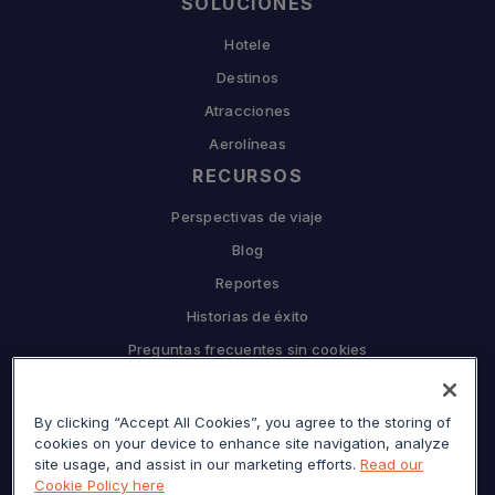
SOLUCIONES
Hotele
Destinos
Atracciones
Aerolíneas
RECURSOS
Perspectivas de viaje
Blog
Reportes
Historias de éxito
Preguntas frecuentes sin cookies
EMPRESA
By clicking “Accept All Cookies”, you agree to the storing of
Por qué Sojern
cookies on your device to enhance site navigation, analyze
Asóciate con nosotros
site usage, and assist in our marketing efforts.
Read our
Cookie Policy here
Carreras