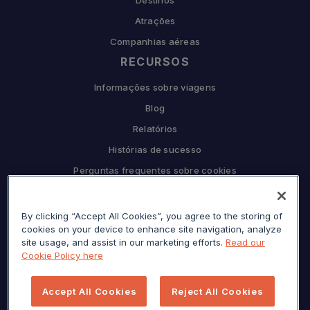
Destinos
Atrações
Companhias aéreas
RECURSOS
Informações sobre viagens
Blog
Relatórios
Histórias de sucesso
Perguntas frequentes sobre cookies
COMPANHIA
By clicking “Accept All Cookies”, you agree to the storing of
Por que Sojern
cookies on your device to enhance site navigation, analyze
Seja nosso parceiro
site usage, and assist in our marketing efforts.
Read our
Cookie Policy here
Carreiras
Prensa
Accept All Cookies
Reject All Cookies
Centro de privacidade