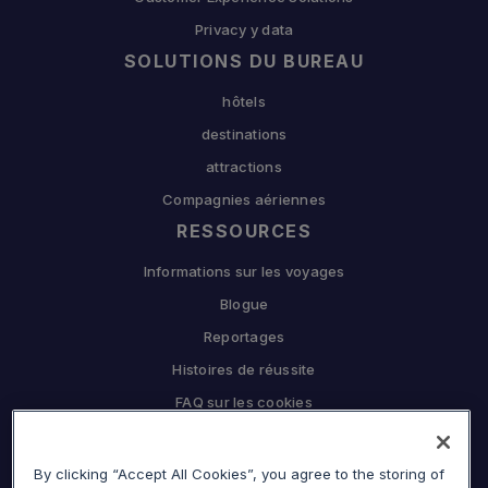
Privacy y data
SOLUTIONS DU BUREAU
hôtels
destinations
attractions
Compagnies aériennes
RESSOURCES
Informations sur les voyages
Blogue
Reportages
Histoires de réussite
FAQ sur les cookies
L'ENTREPRISE
By clicking “Accept All Cookies”, you agree to the storing of
Pourquoi Sojern