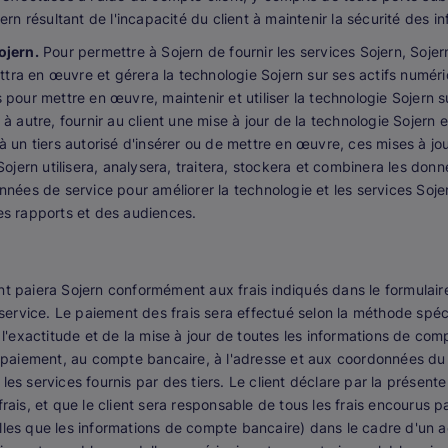
jern résultant de l'incapacité du client à maintenir la sécurité des
ojern.
Pour permettre à Sojern de fournir les services Sojern, Sojer
 mettra en œuvre et gérera la technologie Sojern sur ses actifs numér
s pour mettre en œuvre, maintenir et utiliser la technologie Sojern 
 à autre, fournir au client une mise à jour de la technologie Sojern e
n tiers autorisé d'insérer ou de mettre en œuvre, ces mises à jour 
 Sojern utilisera, analysera, traitera, stockera et combinera les do
onnées de service pour améliorer la technologie et les services Soj
des rapports et des audiences.
ient paiera Sojern conformément aux frais indiqués dans le formula
 service. Le paiement des frais sera effectué selon la méthode spéci
 l'exactitude et de la mise à jour de toutes les informations de com
de paiement, au compte bancaire, à l'adresse et aux coordonnées du
les services fournis par des tiers. Le client déclare par la présent
rais, et que le client sera responsable de tous les frais encourus pa
lles que les informations de compte bancaire) dans le cadre d'un a