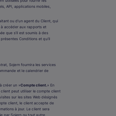
 utilisées pour fournir les
els, API, applications mobiles,
itant ou d'un agent du Client, qui
et à accéder aux rapports et
isée que s'il est soumis à des
 présentes Conditions et qu'il
rat, Sojern fournira les services
commande et le calendrier de
 à créer un »
Compte client.
» En
 client peut utiliser le compte client
visites sur les sites Web désignés
mpte client, le client accepte de
mations à jour. Le client sera
ie par Sojern ou tout autre