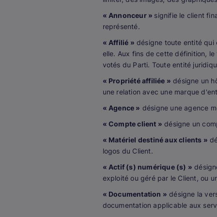
« Annonceur »
signifie le client f
représenté.
« Affilié »
désigne toute entité qui
elle. Aux fins de cette définition, 
votés du Parti. Toute entité juridi
« Propriété affiliée »
désigne un hô
une relation avec une marque d'ent
« Agence »
désigne une agence médi
« Compte client »
désigne un compt
« Matériel destiné aux clients »
dé
logos du Client.
« Actif (s) numérique (s) »
désigne
exploité ou géré par le Client, ou u
« Documentation »
désigne la vers
documentation applicable aux servic