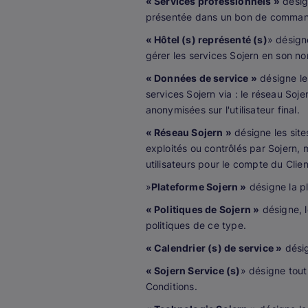
« Services professionnels »
désign
présentée dans un bon de command
« Hôtel (s) représenté (s)
» désign
gérer les services Sojern en son n
« Données de service »
désigne les
services Sojern via : le réseau Soje
anonymisées sur l'utilisateur final.
« Réseau Sojern »
désigne les site
exploités ou contrôlés par Sojern, m
utilisateurs pour le compte du Clien
»
Plateforme Sojern »
désigne la p
« Politiques de Sojern »
désigne, l
politiques de ce type.
« Calendrier (s) de service »
désig
« Sojern Service (s)
» désigne tou
Conditions.