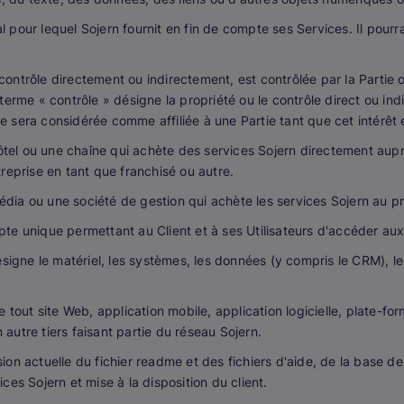
inal pour lequel Sojern fournit en fin de compte ses Services. Il pour
 contrôle directement ou indirectement, est contrôlée par la Parti
le terme « contrôle » désigne la propriété ou le contrôle direct ou in
que sera considérée comme affiliée à une Partie tant que cet intérêt
tel ou une chaîne qui achète des services Sojern directement auprè
reprise en tant que franchisé ou autre.
a ou une société de gestion qui achète les services Sojern au prof
e unique permettant au Client et à ses Utilisateurs d'accéder aux S
signe le matériel, les systèmes, les données (y compris le CRM), le
 tout site Web, application mobile, application logicielle, plate-fo
n autre tiers faisant partie du réseau Sojern.
ion actuelle du fichier readme et des fichiers d'aide, de la base d
es Sojern et mise à la disposition du client.