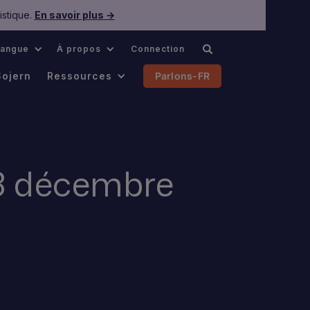
istique.
En savoir plus →
Langue
À propos
Connection
Sojern
Ressources
Parlons-FR
23 décembre