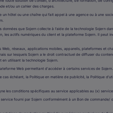
e toute solution de conseil, d'architecture, de formation, de config
e et/ou un cahier des charges.
e un hôtel ou une chaîne qui fait appel à une agence ou à une soci
om.
 données que Sojern collecte à l'aide de la technologie Sojern dan
rn, les actifs numériques du client et la plateforme Sojern. Il peut 
s Web, réseaux, applications mobiles, appareils, plateformes et cha
ais sur lesquels Sojern a le droit contractuel de diffuser du contenu
t en utilisant la technologie Sojern.
lateforme Web permettant d'accéder à certains services de Sojern
e cas échéant, la Politique en matière de publicité, la Politique d'ut
ne les conditions spécifiques au service applicables au (x) service
t service fourni par Sojern conformément à un Bon de commande/ 