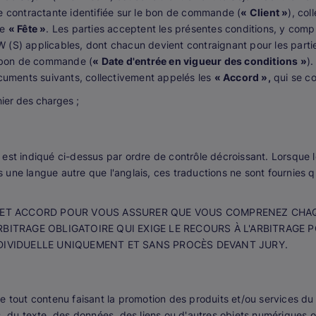
tie contractante identifiée sur le bon de commande (
« Client »
), co
ue
« Fête »
. Les parties acceptent les présentes conditions, y compr
(S) applicables, dont chacun devient contraignant pour les partie
n bon de commande (
« Date d'entrée en vigueur des conditions »
)
ocuments suivants, collectivement appelés les
« Accord »,
qui se c
er des charges ;
ité est indiqué ci-dessus par ordre de contrôle décroissant. Lorsque
ne langue autre que l'anglais, ces traductions ne sont fournies qu'à
 CET ACCORD POUR VOUS ASSURER QUE VOUS COMPRENEZ CHAQ
BITRAGE OBLIGATOIRE QUI EXIGE LE RECOURS À L'ARBITRAGE 
DIVIDUELLE UNIQUEMENT ET SANS PROCÈS DEVANT JURY.
 tout contenu faisant la promotion des produits et/ou services du 
s, du texte, des données, des liens ou d'autres objets numériques 