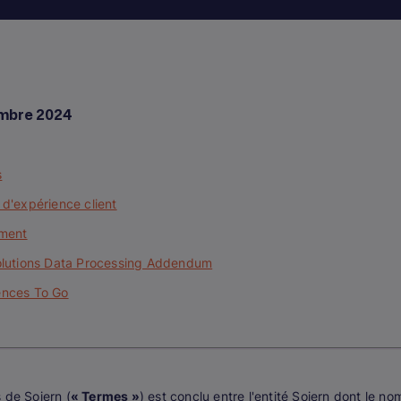
embre 2024
s
 d'expérience client
ement
Solutions Data Processing Addendum
iences To Go
 de Sojern (
« Termes »
) est conclu entre l'entité Sojern dont le no