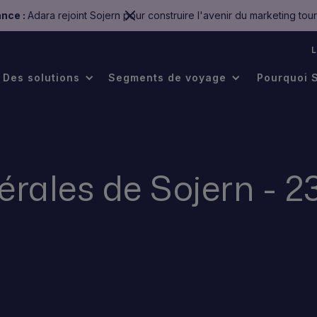
nce :
Adara rejoint Sojern pour construire l'avenir du marketing tour
.
Des solutions
Segments de voyage
Pourquoi 
érales de Sojern - 