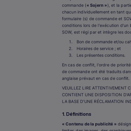
commande (
« Sojern »
), et la par
chacun individuellement en tant q
formulaire (s) de commande et SOW 
conditions lors de l'exécution d'u
SOW, est régi par et intègre les d
Bon de commande et/ou cahi
Horaires de service ; et
Les présentes conditions.
En cas de conflit, l'ordre de prior
de commande ont été traduits dans u
anglaise prévaut en cas de conflit.
VEUILLEZ LIRE ATTENTIVEMENT
CONTIENT UNE DISPOSITION D'AR
LA BASE D'UNE RÉCLAMATION IN
1. Définitions
« Contenu de la publicité »
désigne
limiter, des images, des graphique