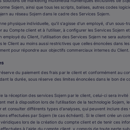
 solutions de marketing multimédia numériques exclusives de Sojern
orme Sojern, ainsi que tous les scripts, balises, autres codes logici
Sojern au réseau Sojern dans le cadre des Services Sojern.
e physique individuelle, qu'il s'agisse d'un employé, d'un sous-tra
r au Compte client et à l'utiliser, à configurer les Services Sojern 
 un employé du Client, l'utilisation des Services Sojern ne sera autor
s le Client au moins aussi restrictives que celles énoncées dans les
ment pour répondre aux objectifs commerciaux internes du Client.
ès
réserve du paiement des frais par le client et conformément au cont
pendant la durée, sous réserve des limites énoncées dans le bon de 
 la réception des services Sojern par le client, celui-ci sera invité
nt met à disposition lors de l'utilisation de la technologie Sojern, le
r et consulter différents types d'analyses, qui peuvent inclure des 
tions effectuées par Sojern (le cas échéant). Si le client crée un co
véridiques lors de la création du compte client et de tenir ces infor
 effectuées à l'aide du compte client, y compris de toute perte sub