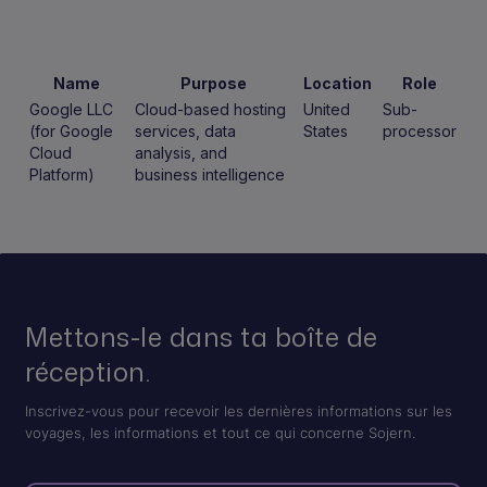
Name
Purpose
Location
Role
Google LLC
Cloud-based hosting
United
Sub-
(for Google
services, data
States
processor
Cloud
analysis, and
Platform)
business intelligence
Mettons-le dans ta boîte de
réception.
Inscrivez-vous pour recevoir les dernières informations sur les
voyages, les informations et tout ce qui concerne Sojern.