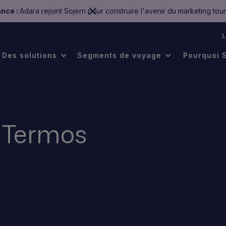
nce :
Adara rejoint Sojern pour construire l'avenir du marketing tour
.
Des solutions
Segments de voyage
Pourquoi 
 Termos