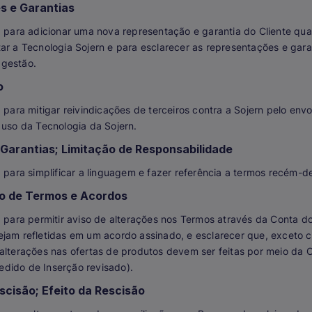
s e Garantias
da para adicionar uma nova representação e garantia do Cliente qu
ar a Tecnologia Sojern e para esclarecer as representações e garan
 gestão.
o
a para mitigar reivindicações de terceiros contra a Sojern pelo env
 uso da Tecnologia da Sojern.
 Garantias; Limitação de Responsabilidade
a para simplificar a linguagem e fazer referência a termos recém-de
o de Termos e Acordos
a para permitir aviso de alterações nos Termos através da Conta do 
ejam refletidas em um acordo assinado, e esclarecer que, exceto 
alterações nas ofertas de produtos devem ser feitas por meio da 
dido de Inserção revisado).
cisão; Efeito da Rescisão