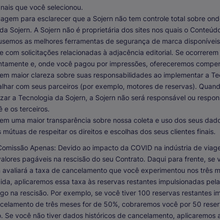
nais que você selecionou.
agem para esclarecer que a Sojern não tem controle total sobre on
a Sojern. A Sojern não é proprietária dos sites nos quais o Conteú
 usemos as melhores ferramentas de segurança de marca disponíveis
e com solicitações relacionadas à adjacência editorial. Se ocorrerem 
tamente e, onde você pagou por impressões, ofereceremos compe
em maior clareza sobre suas responsabilidades ao implementar a Te
balhar com seus parceiros (por exemplo, motores de reservas). Quan
ilizar a Tecnologia da Sojern, a Sojern não será responsável ou respo
 e os terceiros.
em uma maior transparência sobre nossa coleta e uso dos seus dado
mútuas de respeitar os direitos e escolhas dos seus clientes finais.
 Comissão Apenas:
Devido ao impacto da COVID na indústria de viag
valores pagáveis ​​na rescisão do seu Contrato. Daqui para frente, se
n avaliará a taxa de cancelamento que você experimentou nos três m
ida, aplicaremos essa taxa às reservas restantes impulsionadas pela 
pago na rescisão. Por exemplo, se você tiver 100 reservas restantes i
ncelamento de três meses for de 50%, cobraremos você por 50 reser
o. Se você não tiver dados históricos de cancelamento, aplicaremos