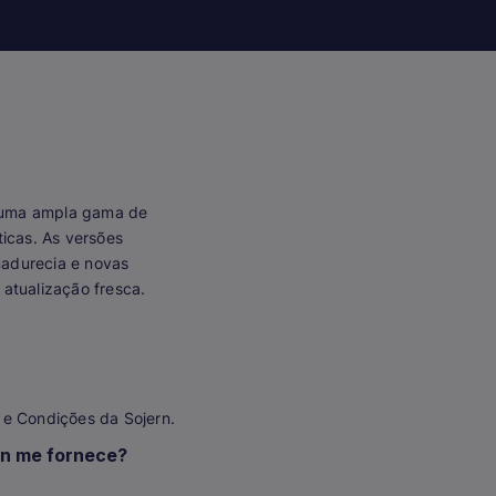
m uma ampla gama de
ticas. As versões
madurecia e novas
atualização fresca.
 e Condições da Sojern.
rn me fornece?