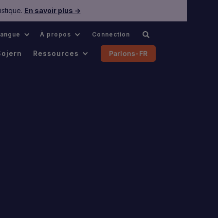
istique.
En savoir plus →
Langue
À propos
Connection
Sojern
Ressources
Parlons-FR