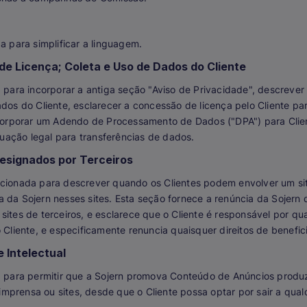
o
da para simplificar a linguagem.
de Licença; Coleta e Uso de Dados do Cliente
a para incorporar a antiga seção "Aviso de Privacidade", descrever
ados do Cliente, esclarecer a concessão de licença pelo Cliente p
incorporar um Adendo de Processamento de Dados ("DPA") para Clie
ação legal para transferências de dados.
esignados por Terceiros
icionada para descrever quando os Clientes podem envolver um sit
 da Sojern nesses sites. Esta seção fornece a renúncia da Sojern
sites de terceiros, e esclarece que o Cliente é responsável por q
 Cliente, e especificamente renuncia quaisquer direitos de benefici
 Intelectual
da para permitir que a Sojern promova Conteúdo de Anúncios produ
mprensa ou sites, desde que o Cliente possa optar por sair a qua