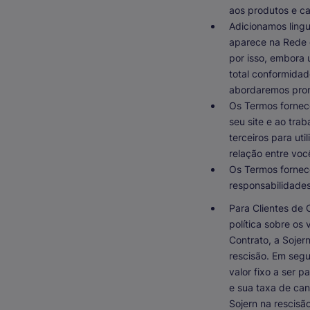
aos produtos e ca
Adicionamos lingu
aparece na Rede d
por isso, embora
total conformidad
abordaremos pron
Os Termos fornec
seu site e ao tra
terceiros para ut
relação entre você
Os Termos fornec
responsabilidades 
Para Clientes de
política sobre os 
Contrato, a Sojer
rescisão. Em segu
valor fixo a ser 
e sua taxa de ca
Sojern na rescisã