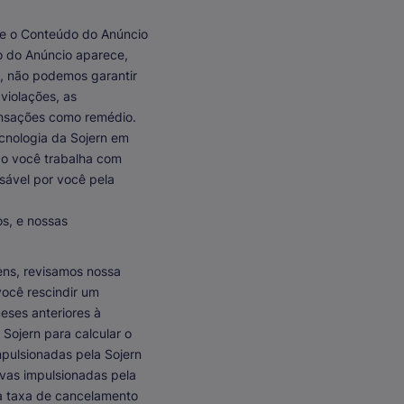
de o Conteúdo do Anúncio
do do Anúncio aparece,
, não podemos garantir
violações, as
nsações como remédio.
cnologia da Sojern em
do você trabalha com
nsável por você pela
s, e nossas
ens, revisamos nossa
 você rescindir um
eses anteriores à
Sojern para calcular o
mpulsionadas pela Sojern
vas impulsionadas pela
 a taxa de cancelamento