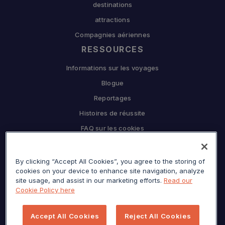
destinations
attractions
Compagnies aériennes
RESSOURCES
Informations sur les voyages
Blogue
Reportages
Histoires de réussite
FAQ sur les cookies
L'ENTREPRISE
By clicking “Accept All Cookies”, you agree to the storing of
Pourquoi Sojern
cookies on your device to enhance site navigation, analyze
Travaillez en partenariat avec nous
site usage, and assist in our marketing efforts.
Read our
Cookie Policy here
CARRIÈRES
Presse
Accept All Cookies
Reject All Cookies
Centre de confidentialité