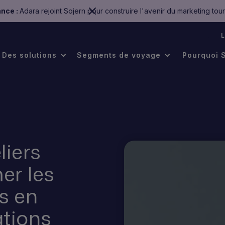
nce :
Adara rejoint Sojern pour construire l'avenir du marketing tour
.
Des solutions
Segments de voyage
Pourquoi 
iers
er les
s en
ations