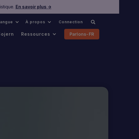
istique.
En savoir plus →
Langue
À propos
Connection
Sojern
Ressources
Parlons-FR