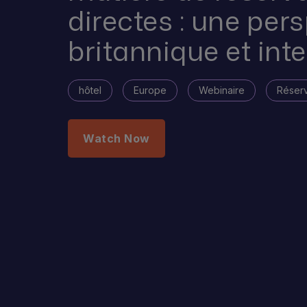
directes : une per
britannique et int
hôtel
Europe
Webinaire
Réserv
Watch Now