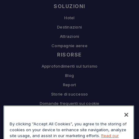
SOLUZIONI
Hotel
Destinazioni
Attrazioni
Compagnie aeree
RISORSE
Approfondimenti sul turismo
Blog
Report
Storie di successo
Domande frequenti sui cookie
COMPAGNIA
By clicking “Accept All Cookies”, you agree to the storing of
Perché Sojern
cookies on your device to enhance site navigation, analyze
Collabora con noi
site usage, and assist in our marketing efforts.
Read our