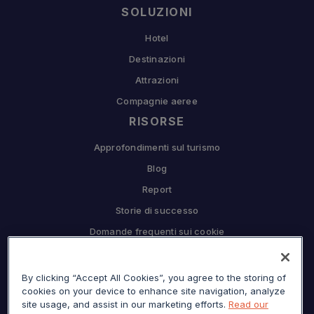
SOLUZIONI
Hotel
Destinazioni
Attrazioni
Compagnie aeree
RISORSE
Approfondimenti sul turismo
Blog
Report
Storie di successo
Domande frequenti sui cookie
COMPAGNIA
Perché Sojern
By clicking “Accept All Cookies”, you agree to the storing of
cookies on your device to enhance site navigation, analyze
Collabora con noi
site usage, and assist in our marketing efforts.
Read our