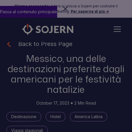
Stiamo crescendo:
Adara si unisce a Sojern per costruire il
Passa al contenuto principale
futuro del travel marketing.
Per saperne di più →
Back to Press Page
Messico, una delle
destinazioni preferite dagli
americani per le festività
natalizie
October 17, 2023
2 Min Read
Destinazione
Hotel
America Latina
Viaggi stagionali