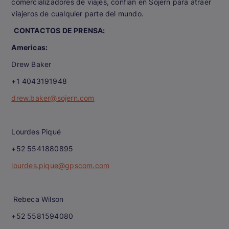
comercializadores de viajes, confían en Sojern para atraer
viajeros de cualquier parte del mundo.
CONTACTOS DE PRENSA:
Americas:
Drew Baker
+1 4043191948
drew.baker@sojern.com
Lourdes Piqué
+52 5541880895
lourdes.pique@gpscom.com
Rebeca Wilson
+52 5581594080