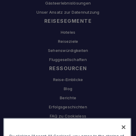
Gästeerlebnislösungen
Unser Ansatz zur Datennutzung
REISESEGMENTE
Hoteles
Reiseziele
Sehenswürdigkeiten
Fluggesellschaften
RESSOURCEN
Reise-Einblicke
Blog
Berichte
Erfolgsgeschichten
FAQ zu Cookieless
UNTERNEHMEN
Warum Sojern
By clicking “Accept All Cookies”, you agree to the storing of