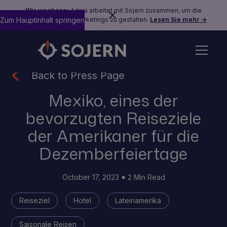
Wir wachsen:
Adara arbeitet mit Sojern zusammen, um die
Zum Hauptinhalt springen
Zukunft des Reisemarketings zu gestalten.
Lesen Sie mehr →
Back to Press Page
Mexiko, eines der
bevorzugten Reiseziele
der Amerikaner für die
Dezemberfeiertage
October 17, 2023
2 Min Read
Reiseziel
Hotel
Lateinamerika
Saisonale Reisen