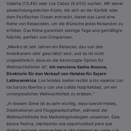
Vallarta (13,4%) oder Los Cabos (9,45%) suchen. Mit seiner
abwechslungsreichen Küste, die sich an der Karibik oder
dem Pazifischen Ozean erstreckt, bietet das Land eine
Reihe von Reisezielen, um die Wünsche jedes Reisenden zu
erfüllen. Das Klima garantiert sonnige Tage und gemäßigte
Nächte, perfekt zum Entspannen.
„Mexiko ist seit Jahren ein Reiseziel, das von den
Amerikanern sehr geschätzt wird, und es ist nicht
ungewöhnlich, dass es die bevorzugte Option für
Weihnachtsferien ist“,
Ich nenciona Sasha Ancona,
Direktorin für den Verkauf von Hoteles für Sojern
Latinoamérica
. Los hoteles suelen recibir a los viajeros con
los barzos libertos y con una calída hospitalidad, um ein
unvergessliches Weihnachtsfest zu erleben.“
„In diesem Sinne ist es sehr wichtig, dass sowohl Hotels,
Destinationen und Fluggesellschaften, während der
Weihnachtsfeste ihre Marketingstrategien umsetzen. Ésta
época festiva, representa una opportunídad para que
dichos sectores aprovechen la alta demand en viajes y la