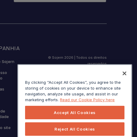
PANHIA
© Sojern 2026 | Todos os direitos
e Sojern
reservados
osso
ro
By clicking “Accept All Cookies”, you agree to the
storing of cookies on your device to enhance site
ras
Termos de serviço
navigation, analyze site usage, and assist in our
Aviso e cobrança da Califórnia
marketing efforts.
Read our Cookie Policy here
Suas opções de privacidade
 de
Accept All Cookies
idade
o site
Reject All Cookies