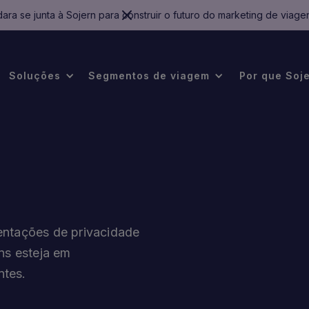
ara se junta à Sojern para construir o futuro do marketing de viage
Soluções
Segmentos de viagem
Por que Soj
entações de privacidade
ns esteja em
ntes.