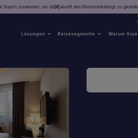
mit Sojern zusammen, um die Zukunft des Reisemarketings zu gestalt
.
Lösungen
Reisesegmente
Warum Soje