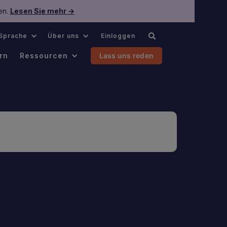
en.
Lesen Sie mehr →
Sprache
Über uns
Einloggen
rn
Ressourcen
Lass uns reden