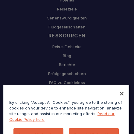
Reiseziele
Sehenswürdigkeiten
Fluggesellschaften
RESSOURCEN
Reise-Einblicke
Blog
Berichte
Erfolgsgeschichten
FAQ zu Cookieless
UNTERNEHMEN
By clicking “Accept All Cookies”, you agree to the storing of
Warum Sojern
cookies on your device to enhance site navigation, analyze
Partnerschaft mit uns
site usage, and assist in our marketing efforts.
Read our
Cookie Policy here
Karriere
Presse