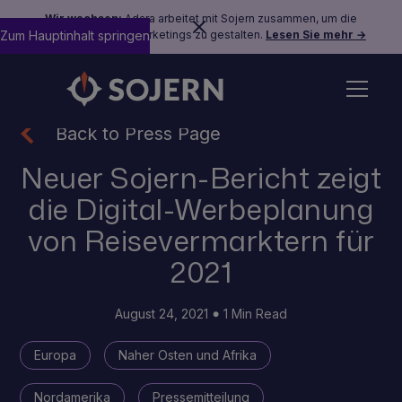
Wir wachsen:
Adara arbeitet mit Sojern zusammen, um die
Zum Hauptinhalt springen
Zukunft des Reisemarketings zu gestalten.
Lesen Sie mehr →
Back to Press Page
Neuer Sojern-Bericht zeigt
die Digital-Werbeplanung
von Reisevermarktern für
2021
August 24, 2021
1 Min Read
Europa
Naher Osten und Afrika
Nordamerika
Pressemitteilung