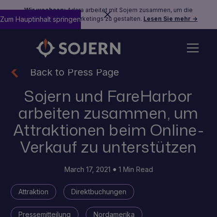
Wir wachsen:
Adara arbeitet mit Sojern zusammen, um die
Zum Hauptinhalt springen
Zukunft des Reisemarketings zu gestalten.
Lesen Sie mehr →
Back to Press Page
Sojern und FareHarbor
arbeiten zusammen, um
Attraktionen beim Online-
Verkauf zu unterstützen
March 17, 2021
1 Min Read
Attraktion
Direktbuchungen
Pressemitteilung
Nordamerika