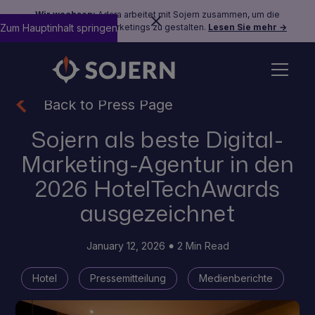
Wir wachsen:
Adara arbeitet mit Sojern zusammen, um die
Zum Hauptinhalt springen
Zukunft des Reisemarketings zu gestalten.
Lesen Sie mehr →
Back to Press Page
Sojern als beste Digital-
Marketing-Agentur in den
2026 HotelTechAwards
ausgezeichnet
January 12, 2026
2 Min Read
Hotel
Pressemitteilung
Medienberichte