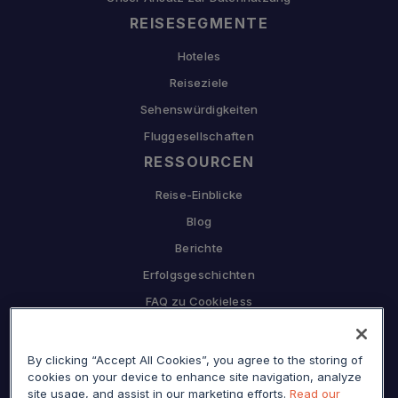
REISESEGMENTE
Hoteles
Reiseziele
Sehenswürdigkeiten
Fluggesellschaften
RESSOURCEN
Reise-Einblicke
Blog
Berichte
Erfolgsgeschichten
FAQ zu Cookieless
UNTERNEHMEN
By clicking “Accept All Cookies”, you agree to the storing of
Warum Sojern
cookies on your device to enhance site navigation, analyze
Partnerschaft mit uns
site usage, and assist in our marketing efforts.
Read our