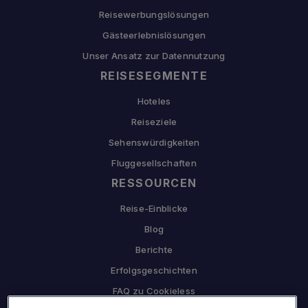
Reisewerbungslösungen
Gästeerlebnislösungen
Unser Ansatz zur Datennutzung
REISESEGMENTE
Hoteles
Reiseziele
Sehenswürdigkeiten
Fluggesellschaften
RESSOURCEN
Reise-Einblicke
Blog
Berichte
Erfolgsgeschichten
FAQ zu Cookieless