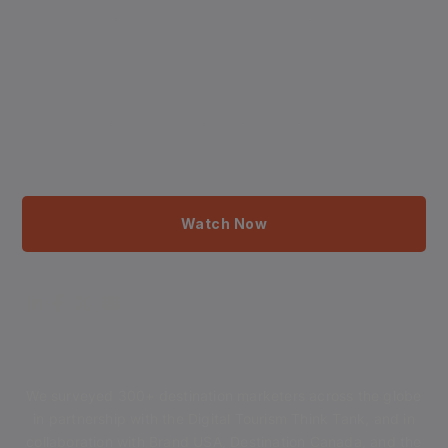
State of Destination
Marketing 2024: Key
Learnings to Inform Your
Strategy and Plans for
2025
Watch Now
We surveyed 300+ destination marketers across the globe
in partnership with the Digital Tourism Think Tank, and in
collaboration with Brand USA, Destination Canada, and the