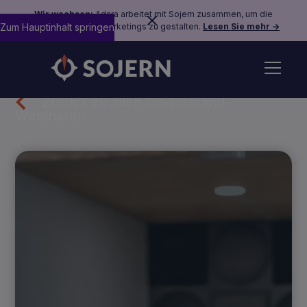
Wir wachsen:
Adara arbeitet mit Sojern zusammen, um die
Zum Hauptinhalt springen
Zukunft des Reisemarketings zu gestalten.
Lesen Sie mehr →
Zurück zu allen On-Demand-
Webinaren