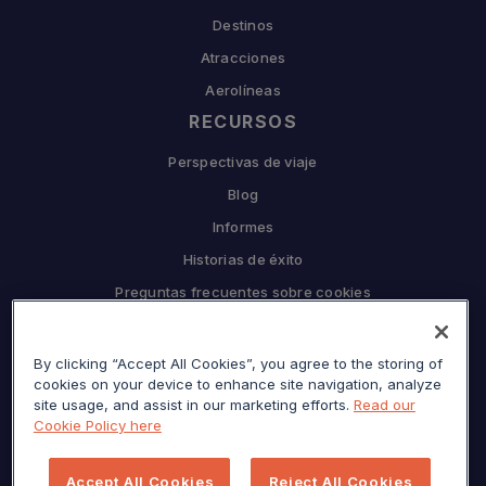
Destinos
Atracciones
Aerolíneas
RECURSOS
Perspectivas de viaje
Blog
Informes
Historias de éxito
Preguntas frecuentes sobre cookies
EMPRESA
By clicking “Accept All Cookies”, you agree to the storing of
Por qué Sojern
cookies on your device to enhance site navigation, analyze
Asóciese con nosotros
site usage, and assist in our marketing efforts.
Read our
Cookie Policy here
Carreras
Prensa
Accept All Cookies
Reject All Cookies