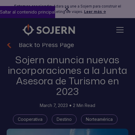
Estamos creciendo:
Adara se une a Sojern para construir el
Saltar al contenido principal
futuro del marketing de viajes.
Leer más →
Back to Press Page
Sojern anuncia nuevas
incorporaciones a la Junta
Asesora de Turismo en
2023
March 7, 2023
2 Min Read
Cooperativa
Destino
Norteamérica