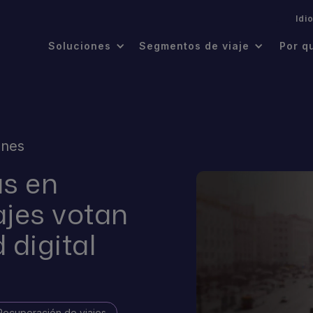
.
Idi
Soluciones
Segmentos de viaje
Por q
ones
as en
ajes votan
 digital
Recuperación de viajes