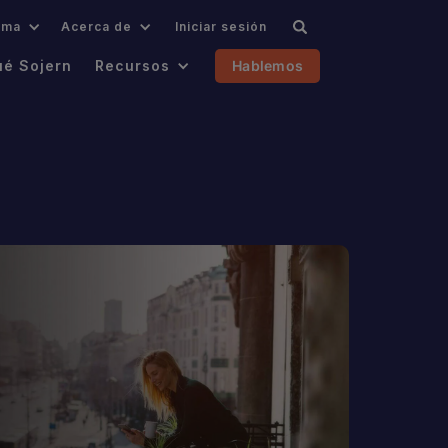
oma
Acerca de
Iniciar sesión
ué Sojern
Recursos
Hablemos