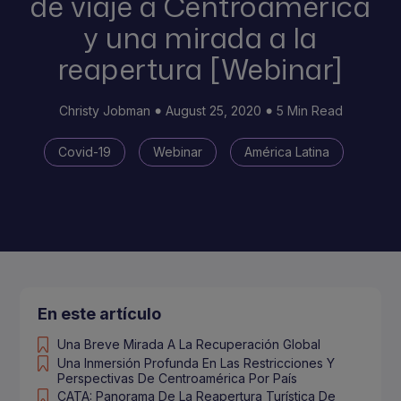
de viaje a Centroamérica
y una mirada a la
reapertura [Webinar]
Christy Jobman
August 25, 2020
5 Min Read
Covid-19
Webinar
América Latina
En este artículo
Una Breve Mirada A La Recuperación Global
Una Inmersión Profunda En Las Restricciones Y
Perspectivas De Centroamérica Por País
CATA: Panorama De La Reapertura Turística De