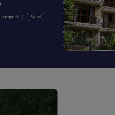
%
e búsqueda
Social