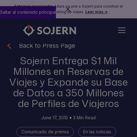
Estamos creciendo:
Adara se une a Sojern para construir el
Saltar al contenido principal
futuro del marketing de viajes.
Leer más →
Back to Press Page
Sojern Entrega $1 Mil
Millones en Reservas de
Viajes y Expande su Base
de Datos a 350 Millones
de Perfiles de Viajeros
June 17, 2015
3 Min Read
Comunicado de prensa
En las noticias