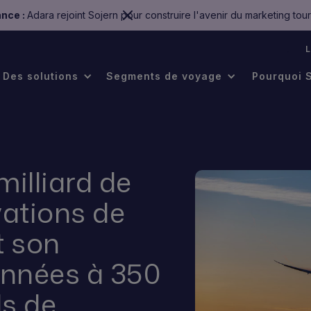
nce :
Adara rejoint Sojern pour construire l'avenir du marketing tour
.
Des solutions
Segments de voyage
Pourquoi 
milliard de
vations de
t son
onnées à 350
ls de