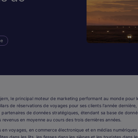
se
ern, le principal moteur de marketing performant au monde pour 
ollars de réservations de voyages pour ses clients l'année dernière,
 partenaires de données stratégiques, étendant sa base de données
s revenus en moyenne au cours des trois dernières années.
s en voyages, en commerce électronique et en médias numériques m
êtes dans les lits, les fesses dans les sièges et les touristes dans l