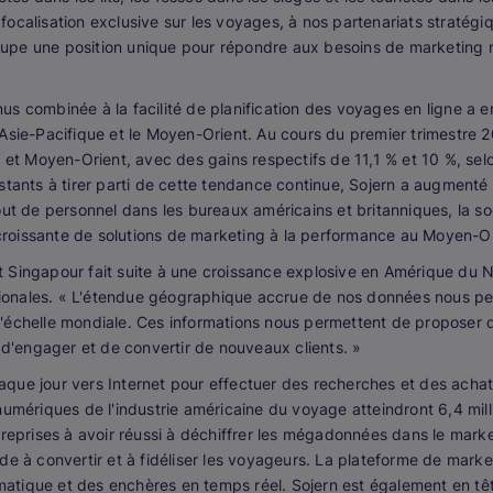
ocalisation exclusive sur les voyages, à nos partenariats stratég
upe une position unique pour répondre aux besoins de marketing 
us combinée à la facilité de planification des voyages en ligne a
Asie-Pacifique et le Moyen-Orient. Au cours du premier trimestre 2
e et Moyen-Orient, avec des gains respectifs de 11,1 % et 10 %, se
istants à tirer parti de cette tendance continue, Sojern a augmenté 
out de personnel dans les bureaux américains et britanniques, la s
oissante de solutions de marketing à la performance au Moyen-Orie
 Singapour fait suite à une croissance explosive en Amérique du N
ationales. « L'étendue géographique accrue de nos données nous pe
'échelle mondiale. Ces informations nous permettent de proposer de
 d'engager et de convertir de nouveaux clients. »
e jour vers Internet pour effectuer des recherches et des achats, 
umériques de l'industrie américaine du voyage atteindront 6,4 millia
treprises à avoir réussi à déchiffrer les mégadonnées dans le mark
 convertir et à fidéliser les voyageurs. La plateforme de marketi
tique et des enchères en temps réel. Sojern est également en têt