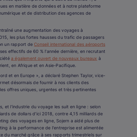
iques en matière de données et à notre plateforme
numérique et de distribution des agences de
 entraîné une augmentation des voyages à
015, les plus fortes hausses du trafic de passagers
lon un rapport de
Conseil international des aéroports
ses effectifs de 60 % l'année dernière, en recrutant
ociété
a également ouvert de nouveaux bureaux
à
nt, en Afrique et en Asie-Pacifique.
ord et en Europe », a déclaré Stephen Taylor, vice-
rmet désormais de fournir à nos clients des
s offres uniques, urgentes et très pertinentes
et l'industrie du voyage les suit en ligne : selon
rds de dollars d'ici 2018, contre 4,15 milliards de
eting des voyages en ligne, Sojern a aidé plus de
ng à la performance de l'entreprise est alimentée
e du marché grâce à ses rapports trimestriels sur