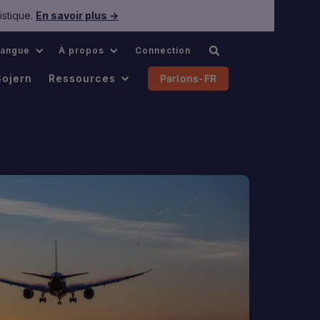
istique.
En savoir plus →
Langue
À propos
Connection
Sojern
Ressources
Parlons-FR