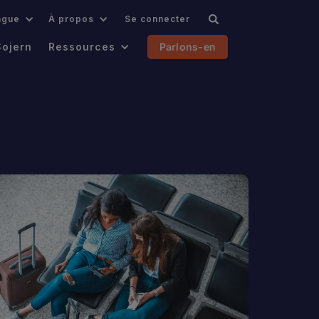
ngue
À propos
Se connecter
Sojern
Ressources
Parlons-en