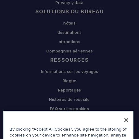
Privacy y data
SOLUTIONS DU BUREAU
hôtels
destinations
attractions
Compagnies aériennes
RESSOURCES
Informations sur les voyages
Blogue
Reportages
Histoires de réussite
FAQ sur les cookies
L'ENTREPRISE
By clicking “Accept All Cookies”, you agree to the storing of
Pourquoi Sojern
cookies on your device to enhance site navigation, analyze
Travaillez en partenariat avec nous