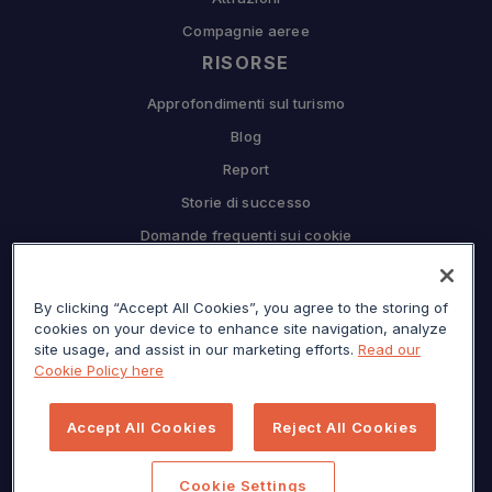
Compagnie aeree
RISORSE
Approfondimenti sul turismo
Blog
Report
Storie di successo
Domande frequenti sui cookie
COMPAGNIA
Perché Sojern
By clicking “Accept All Cookies”, you agree to the storing of
cookies on your device to enhance site navigation, analyze
Collabora con noi
site usage, and assist in our marketing efforts.
Read our
Cookie Policy here
Opportunità di lavoro
Premere
Accept All Cookies
Reject All Cookies
Centro per la privacy
Mappa del sito
Cookie Settings