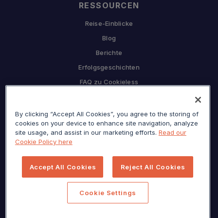
RESSOURCEN
Reise-Einblicke
Blog
Berichte
Erfolgsgeschichten
FAQ zu Cookieless
UNTERNEHMEN
Warum Sojern
By clicking “Accept All Cookies”, you agree to the storing of
cookies on your device to enhance site navigation, analyze
Partnerschaft mit uns
site usage, and assist in our marketing efforts.
Read our
Cookie Policy here
Karriere
Presse
Accept All Cookies
Reject All Cookies
Datenschutzzentrum
Seitenverzeichnis
Cookie Settings