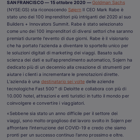
SAN FRANCISCO — 15 ottobre 2020 —
Goldman Sachs
(NYSE:GS) sta riconoscendo
Søjern
Il CEO Mark Rabe è
stato uno dei 100 imprenditori più intriganti del 2020 al suo
Builders + Innovators Summit. Rabe è stato selezionato
come uno dei 100 imprenditori di diversi settori che saranno
premiati durante l'evento di due giorni. Rabe è il visionario
che ha portato l'azienda a diventare lo sportello unico per
le soluzioni digitali di marketing dei viaggi. Basato sulla
scienza dei dati e sull'apprendimento automatico, Sojern ha
dedicato più di un decennio alla creazione di strumenti per
aiutare i clienti a incrementare le prenotazioni dirette.
L'azienda è una
destinatario sei volte
delle aziende
tecnologiche Fast 500™ di Deloitte e collabora con più di
10.000 hotel, attrazioni e enti turistici in tutto il mondo per
coinvolgere e convertire i viaggiatori.
«Sebbene sia stato un anno difficile per il settore dei
viaggi, sono molto orgoglioso del lavoro svolto in Sojern per
affrontare l'interruzione del COVID-19 e credo che siamo
pronti per un successo continuo l'anno prossimo e oltre.