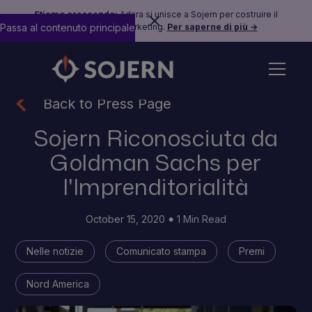
Stiamo crescendo:
Adara si unisce a Sojern per costruire il
Passa al contenuto principale
futuro del travel marketing.
Per saperne di più →
Back to Press Page
Sojern Riconosciuta da
Goldman Sachs per
l'Imprenditorialità
October 15, 2020
1 Min Read
Nelle notizie
Comunicato stampa
Premi
Nord America