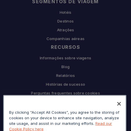
SEGMENTOS DE VIAGEM
Hotéis
Destinos
Atrações
Companhias aéreas
RECURSOS
Informações sobre viagens
Blog
Relatórios
Histórias de sucesso
Perguntas frequentes sobre cookies
COMPANHIA
By clicking “Accept All Cookies”, you agree to the storing of
Por que Sojern
cookies on your device to enhance site navigation, analyze
Seja nosso parceiro
site usage, and assist in our marketing efforts.
Read our
Cookie Policy here
Carreiras