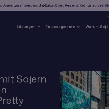
mit Sojern zusammen, um die Zukunft des Reisemarketings zu gestalt
.
Lösungen
Reisesegmente
Warum Soje
 mit Sojern
en
Pretty