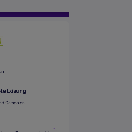
ion
te Lösung
ed Campaign