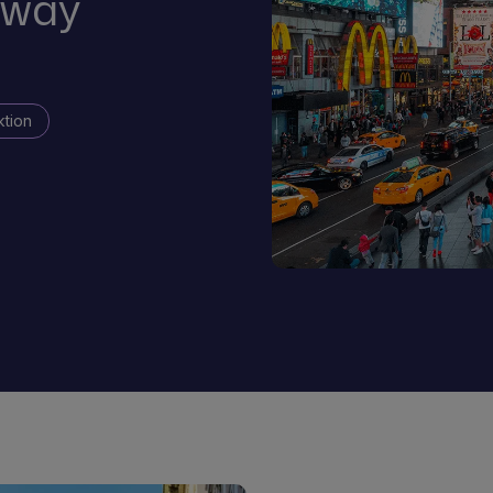
way
ktion