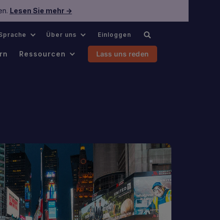
en.
Lesen Sie mehr →
Sprache
Über uns
Einloggen
rn
Ressourcen
Lass uns reden