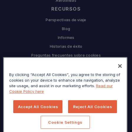
Aerolíneas
RECURSOS
Perspectivas de viaje
Blog
Informes
Historias de éxito
Preguntas frecuentes sobre cookies
EMPRESA
By clicking “Accept All Cookies”, you agree to the storing of
Por qué Sojern
cookies on your device to enhance site navigation, analyze
Asóciese con nosotros
site usage, and assist in our marketing efforts.
Read our
Cookie Policy here
Carreras
Prensa
Accept All Cookies
Reject All Cookies
Centro de privacidad
Mapa del sitio
Cookie Settings