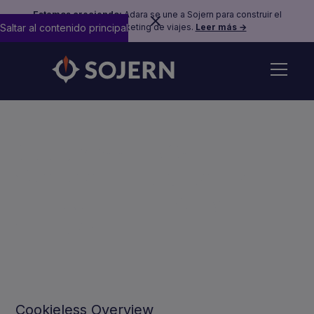
Estamos creciendo:
Adara se une a Sojern para construir el
Saltar al contenido principal
futuro del marketing de viajes.
Leer más →
Cookieless FAQs:
Overview of Marketing
without Third-party
Cookies
Cookieless Overview