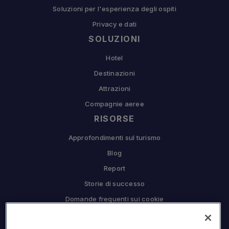
Soluzioni per l'esperienza degli ospiti
Privacy e dati
SOLUZIONI
Hotel
Destinazioni
Attrazioni
Compagnie aeree
RISORSE
Approfondimenti sul turismo
Blog
Report
Storie di successo
Domande frequenti sui cookie
COMPAGNIA