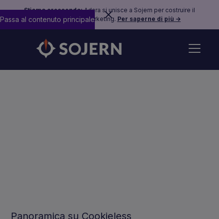
Stiamo crescendo:
Adara si unisce a Sojern per costruire il
Passa al contenuto principale
futuro del travel marketing.
Per saperne di più →
Domande frequenti sui
cookie: panoramica del
marketing senza cookie di
terze parti
Panoramica su Cookieless