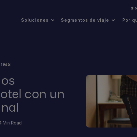
.
Idi
Soluciones
Segmentos de viaje
Por q
ones
los
otel con un
anal
4 Min Read