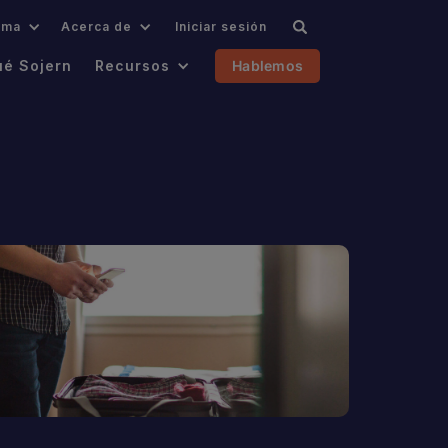
oma
Acerca de
Iniciar sesión
ué Sojern
Recursos
Hablemos