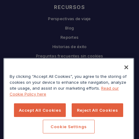
RECURSOS
Perspectivas de viaje
Blog
Reportes
Historias de éxito
Preguntas frecuentes sin cookies
EMPRESA
By clicking “Accept All Cookies”, you agree to the storing of
Por qué Sojern
cookies on your device to enhance site navigation, analyze
Asóciate con nosotros
site usage, and assist in our marketing efforts.
Read our
Cookie Policy here
Carreras
Prensa
Accept All Cookies
Reject All Cookies
Centro de privacidad
Mapa del sitio
Cookie Settings