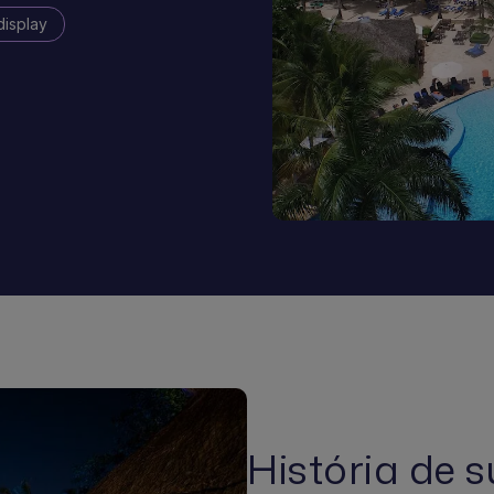
display
História de 