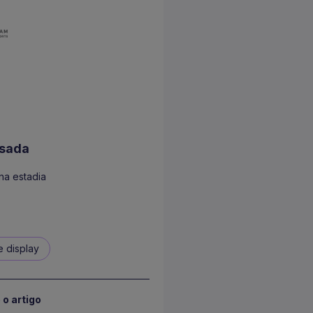
usada
na estadia
e display
o artigo