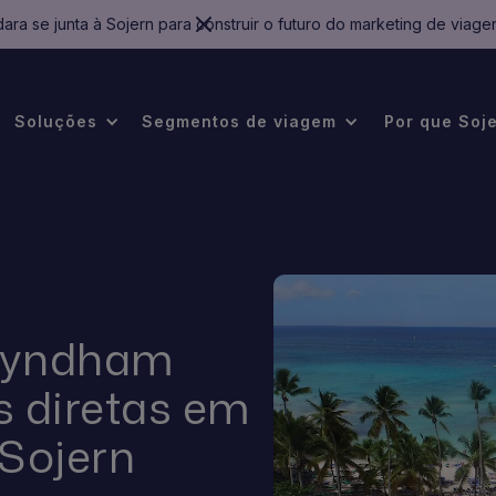
ara se junta à Sojern para construir o futuro do marketing de viage
Soluções
Segmentos de viagem
Por que Soj
 Wyndham
as diretas em
 Sojern