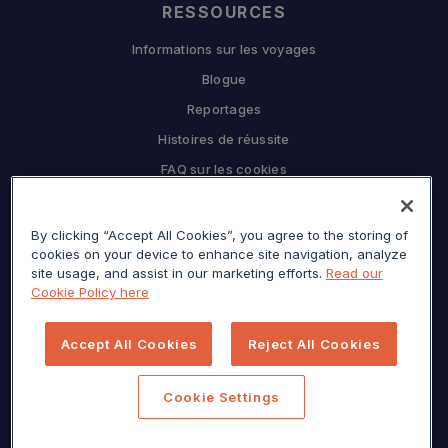
RESSOURCES
Informations sur les voyages
Blogue
Reportages
Histoires de réussite
FAQ sur les cookies
L'ENTREPRISE
By clicking “Accept All Cookies”, you agree to the storing of
Pourquoi Sojern
cookies on your device to enhance site navigation, analyze
Travaillez en partenariat avec nous
site usage, and assist in our marketing efforts.
Read our
Cookie Policy here
CARRIÈRES
Presse
Accept All Cookies
Reject All Cookies
Centre de confidentialité
Plan du site
Cookie Settings