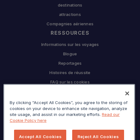
destinations
attractions
Compagnies aériennes
RESSOURCES
Informations sur les voyages
Blogue
Reportages
Histoires de réussite
FAQ sur les cookies
L'ENTREPRISE
By clicking “Accept All Cookies”, you agree to the storing of
Pourquoi Sojern
cookies on your device to enhance site navigation, analyze
Travaillez en partenariat avec nous
site usage, and assist in our marketing efforts.
Read our
Cookie Policy here
CARRIÈRES
Presse
Accept All Cookies
Reject All Cookies