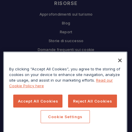
RISORSE
Approfondimenti sul turismo
Blog
Report
Storie di successo
Domande frequenti sui cookie
COMPAGNIA
By clicking “Accept All Cookies”, you agree to the storing of
Perché Sojern
cookies on your device to enhance site navigation, analyze
Collabora con noi
site usage, and assist in our marketing efforts.
Read our
Cookie Policy here
Opportunità di lavoro
Premere
Accept All Cookies
Reject All Cookies
Centro per la privacy
Mappa del sito
Cookie Settings