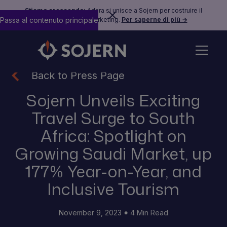
Stiamo crescendo:
Adara si unisce a Sojern per costruire il
Passa al contenuto principale
futuro del travel marketing.
Per saperne di più →
Back to Press Page
Sojern Unveils Exciting
Travel Surge to South
Africa: Spotlight on
Growing Saudi Market, up
177% Year-on-Year, and
Inclusive Tourism
November 9, 2023
4 Min Read