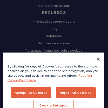
Companhias aéreas
RECURSOS
Informações sobre viagens
Blog
Relatórios
Histórias de sucesso
Perguntas frequentes sobre cookies
COMPANHIA
By clicking “Accept All Cookies”, you agree to the storing of
Por que Sojern
cookies on your device to enhance site navigation, analyze
Seja nosso parceiro
site usage, and assist in our marketing efforts.
Read our
Cookie Policy here
Carreiras
Prensa
Accept All Cookies
Reject All Cookies
Centro de privacidade
Mapa do site
Cookie Settings