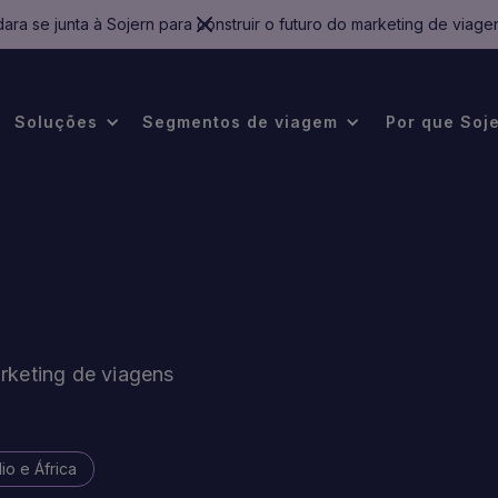
ara se junta à Sojern para construir o futuro do marketing de viage
Soluções
Segmentos de viagem
Por que Soj
rketing de viagens
io e África