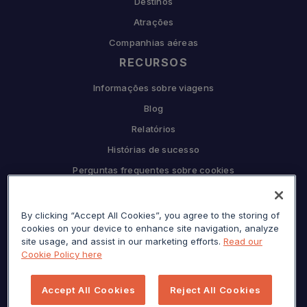
Destinos
Atrações
Companhias aéreas
RECURSOS
Informações sobre viagens
Blog
Relatórios
Histórias de sucesso
Perguntas frequentes sobre cookies
COMPANHIA
By clicking “Accept All Cookies”, you agree to the storing of
Por que Sojern
cookies on your device to enhance site navigation, analyze
Seja nosso parceiro
site usage, and assist in our marketing efforts.
Read our
Cookie Policy here
Carreiras
Prensa
Accept All Cookies
Reject All Cookies
Centro de privacidade