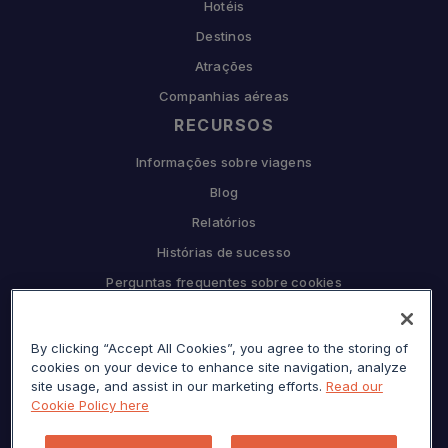
Hotéis
Destinos
Atrações
Companhias aéreas
RECURSOS
Informações sobre viagens
Blog
Relatórios
Histórias de sucesso
Perguntas frequentes sobre cookies
COMPANHIA
By clicking “Accept All Cookies”, you agree to the storing of
Por que Sojern
cookies on your device to enhance site navigation, analyze
Seja nosso parceiro
site usage, and assist in our marketing efforts.
Read our
Cookie Policy here
Carreiras
Prensa