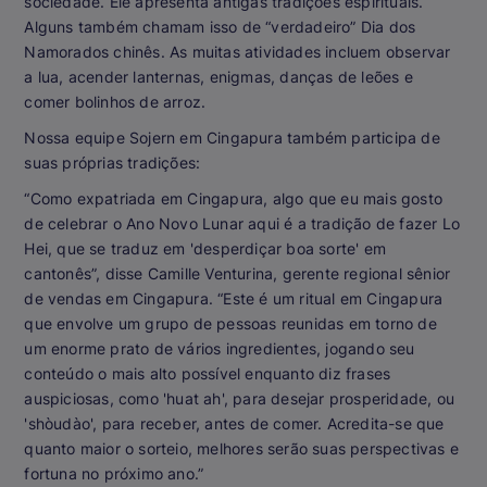
sociedade. Ele apresenta antigas tradições espirituais.
Alguns também chamam isso de “verdadeiro” Dia dos
Namorados chinês. As muitas atividades incluem observar
a lua, acender lanternas, enigmas, danças de leões e
comer bolinhos de arroz.
Nossa equipe Sojern em Cingapura também participa de
suas próprias tradições:
“Como expatriada em Cingapura, algo que eu mais gosto
de celebrar o Ano Novo Lunar aqui é a tradição de fazer Lo
Hei, que se traduz em 'desperdiçar boa sorte' em
cantonês”, disse Camille Venturina, gerente regional sênior
de vendas em Cingapura. “Este é um ritual em Cingapura
que envolve um grupo de pessoas reunidas em torno de
um enorme prato de vários ingredientes, jogando seu
conteúdo o mais alto possível enquanto diz frases
auspiciosas, como 'huat ah', para desejar prosperidade, ou
'shòudào', para receber, antes de comer. Acredita-se que
quanto maior o sorteio, melhores serão suas perspectivas e
fortuna no próximo ano.”