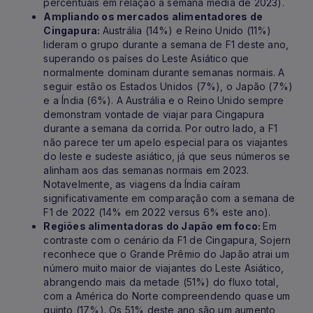
percentuais em relação à semana média de 2023).
Ampliando os mercados alimentadores de
Cingapura:
Austrália (14%) e Reino Unido (11%)
lideram o grupo durante a semana de F1 deste ano,
superando os países do Leste Asiático que
normalmente dominam durante semanas normais. A
seguir estão os Estados Unidos (7%), o Japão (7%)
e a Índia (6%). A Austrália e o Reino Unido sempre
demonstram vontade de viajar para Cingapura
durante a semana da corrida. Por outro lado, a F1
não parece ter um apelo especial para os viajantes
do leste e sudeste asiático, já que seus números se
alinham aos das semanas normais em 2023.
Notavelmente, as viagens da Índia caíram
significativamente em comparação com a semana de
F1 de 2022 (14% em 2022 versus 6% este ano).
Regiões alimentadoras do Japão em foco:
Em
contraste com o cenário da F1 de Cingapura, Sojern
reconhece que o Grande Prêmio do Japão atrai um
número muito maior de viajantes do Leste Asiático,
abrangendo mais da metade (51%) do fluxo total,
com a América do Norte compreendendo quase um
quinto (17%). Os 51% deste ano são um aumento