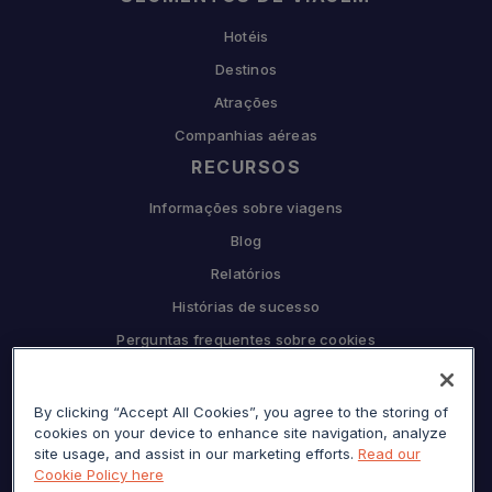
Hotéis
Destinos
Atrações
Companhias aéreas
RECURSOS
Informações sobre viagens
Blog
Relatórios
Histórias de sucesso
Perguntas frequentes sobre cookies
COMPANHIA
By clicking “Accept All Cookies”, you agree to the storing of
Por que Sojern
cookies on your device to enhance site navigation, analyze
Seja nosso parceiro
site usage, and assist in our marketing efforts.
Read our
Cookie Policy here
Carreiras