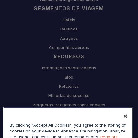
SEGMENTOS DE VIAGEM
Hotéis
Destinos
Atrações
Companhias aéreas
RECURSOS
Informações sobre viagens
Blog
Relatórios
Histórias de sucesso
Perguntas frequentes sobre cookies
COMPANHIA
By clicking “Accept All Cookies”, you agree to the storing of
Por que Sojern
cookies on your device to enhance site navigation, analyze
Seja nosso parceiro
site usage, and assist in our marketing efforts.
Read our