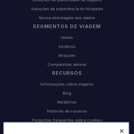
Soluções de experiência do hóspede
Nossa abordagem aos dados
SEGMENTOS DE VIAGEM
Hotéis
Destinos
Atrações
Companhias aéreas
RECURSOS
Informações sobre viagens
Blog
Relatórios
Histórias de sucesso
Perguntas frequentes sobre cookies
COMPANHIA