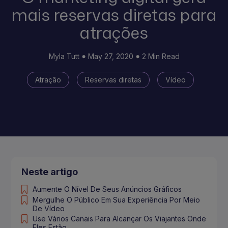
mais reservas diretas para
atrações
Myla Tutt
May 27, 2020
2 Min Read
Atração
Reservas diretas
Vídeo
Neste artigo
Aumente O Nível De Seus Anúncios Gráficos
Mergulhe O Público Em Sua Experiência Por Meio
De Vídeo
Use Vários Canais Para Alcançar Os Viajantes Onde
Eles Estão