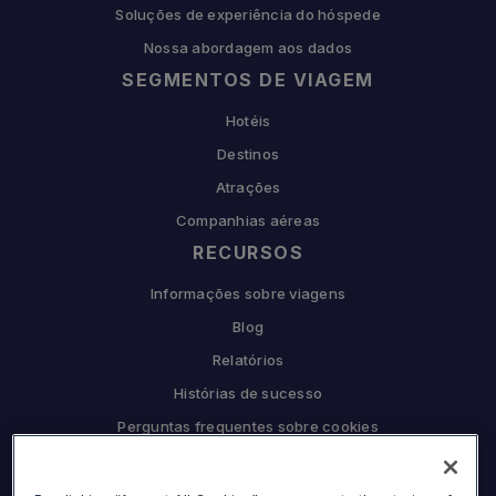
Soluções de experiência do hóspede
Nossa abordagem aos dados
SEGMENTOS DE VIAGEM
Hotéis
Destinos
Atrações
Companhias aéreas
RECURSOS
Informações sobre viagens
Blog
Relatórios
Histórias de sucesso
Perguntas frequentes sobre cookies
COMPANHIA