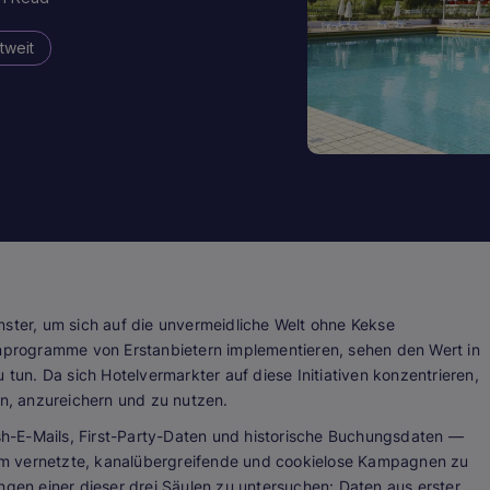
tweit
nster, um sich auf die unvermeidliche Welt ohne Kekse
enprogramme von Erstanbietern implementieren, sehen den Wert in
 tun. Da sich Hotelvermarkter auf diese Initiativen konzentrieren,
, anzureichern und zu nutzen.
h-E-Mails, First-Party-Daten und historische Buchungsdaten —
m vernetzte, kanalübergreifende und cookielose Kampagnen zu
ngen einer dieser drei Säulen zu untersuchen: Daten aus erster