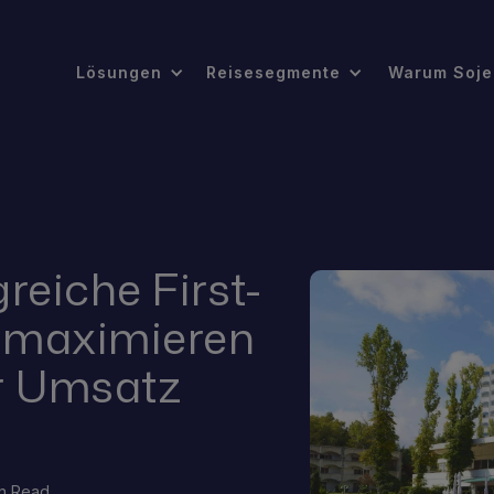
Lösungen
Reisesegmente
Warum Soje
greiche First-
o maximieren
r Umsatz
in Read